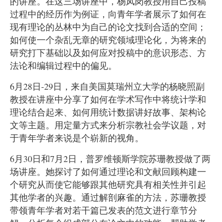
的讲座。在这三场讲座中，杨凤岗教授用自己投稿
过程中的经历作为例证，向青年学者展示了如何在
现有理论的丛林中为自己的论文找到合适的空间；
如何使一个杂乱无章的研究领域理论化，为将来的
研究打下基础以及如何应对投稿中的意识形态、方
法论和编辑过程中的偏见。
6
月
28
日
-29
日，来自美国莫瑞州立大学的杨晓照副
教授在讲座中分享了如何在学术写作中将统计学和
理论结合起来、如何用统计数据讲好故事、架构论
文等主题。用定量方式来分析宗教社会学议题，对
于青年学者来说是个崭新的视角。
6
月
30
日和
7
月
2
日，普罗维顿斯学院苏珊教授做了两
场讲座。她探讨了如何通过理论和文献回顾构建一
个研究从而使它能够跟其他研究具有相关性并引起
其他学者的兴趣。通过解剖麻雀的方法，苏珊教授
带领青年学者对若干篇已发表的范文进行章节分