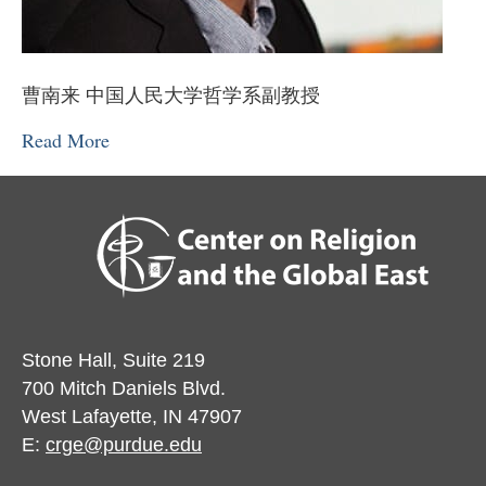
曹南来 中国人民大学哲学系副教授
Read More
Stone Hall, Suite 219
700 Mitch Daniels Blvd.
West Lafayette, IN 47907
E:
crge@purdue.edu