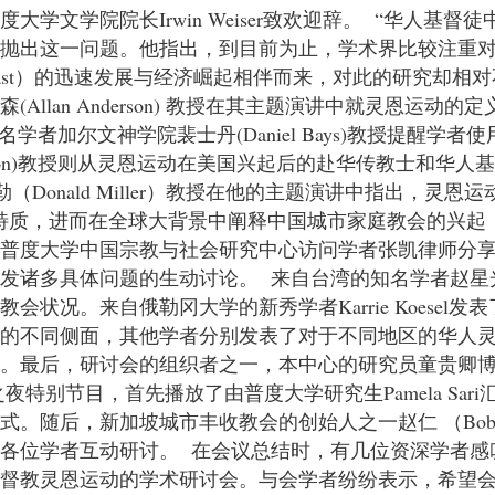
学文学院院长Irwin Weiser致欢迎辞。 “华人基
这一问题。他指出，到目前为止，学术界比较注重对于全球南
l East）的迅速发展与经济崛起相伴而来，对此的研究却
llan Anderson) 教授在其主题演讲中就灵恩运
者加尔文神学院裴士丹(Daniel Bays)教授提醒学
Melton)教授则从灵恩运动在美国兴起后的赴华传教士和华
Donald Miller）教授在他的主题演讲中指出，灵
特质，进而在全球大背景中阐释中国城市家庭教会的兴起
了普度大学中国宗教与社会研究中心访问学者张凯律师分
发诸多具体问题的生动讨论。 来自台湾的知名学者赵星
状况。来自俄勒冈大学的新秀学者Karrie Koese
会的不同侧面，其他学者分别发表了对于不同地区的华人
察。最后，研讨会的组织者之一，本中心的研究员童贵卿
夜特别节目，首先播放了由普度大学研究生Pamela Sa
。随后，新加坡城市丰收教会的创始人之一赵仁 （Bobb
各位学者互动研讨。 在会议总结时，有几位资深学者感
基督教灵恩运动的学术研讨会。与会学者纷纷表示，希望