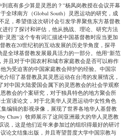
督徒中到底有多少算是灵恩的？”杨凤岗教授在会议开幕
方（Global South）灵恩运动的研究，成
相对不足，希望借这次研讨会引发学界聚焦东方基督教
动的定义进行了探讨和评估，他从挑战、理论、研究方法
者使用“灵恩”这个专有词汇描述中国基督教时应当更加
人基督教在20世纪初的互动发展的历史学角度，探寻
恩运动是全球基督教发展最具活力的一部分。他用“新范
，并且对于中国农村和城市家庭教会是否可以称作
享他为受迫害的中国家庭教会辩护的经验。中国宗
光介绍了基督教及其灵恩运动在台湾的发展情况，
l发表了对中国大陆爱国会属下的灵恩教会的社会学观察
灵恩教会的个案研究，对于独具特色的地方聚会所
博士宣读论文，对于北美华人灵恩运动中女性角色
ri汇集编辑的影视录像，展现了世界各地华人基督教
y Chaw）牧师展示了这间亚洲最大的华人灵恩教
叹说，这是他们近年来参加过的组织得最好的研讨
会议论文结集出版，并且寄望普度大学中国宗教与