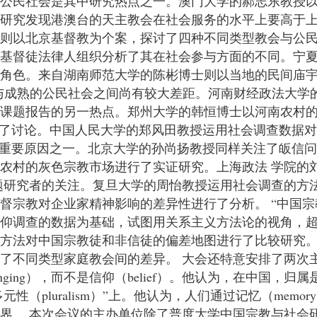
与公民社会是其中研究热点之一。澳门大学的郝志东教授
。研究发现港澳台的天主教会在社会服务的水平上要高于
授则以北京基督教为个案，探讨了四种不同类型教会与公
和基督徒法律人组织分析了其在社会参与方面的不同。宁
角色。来自湖南师范大学的陈彬博士则以当地的民间庙宇
但与成熟的公民社会之间尚有较大差距。河南财经政法大学
是课题报告的另一热点。郑州大学的韩恒博士以河南农村
开了讨论。中国人民大学的郑风田教授运用社会调查数据
的重要原因之一。北京大学的孙尚扬教授同样关注了皈信
农村的灰色宗教市场进行了实证研究。上海政法 学院的
题研究者的关注。复旦大学的周怡教授运用社会调查的方
督宗教对企业家精神影响的差异性进行了分析。 “中国宗
信仰调查的数据为基础，试图用关系主义方法论的视角，
的方法对中国宗教徒和非信徒的偏差地图进行了比较研究
了不同类型家庭教会间的差异。 大会还特意安排了两次
ing），而不是信仰（belief）。他认为，在中国，归属是
性（pluralism）”上。他认为，人们通过记忆（memory）
界。 本次会议的主办单位除了普度大学中国宗教与社会