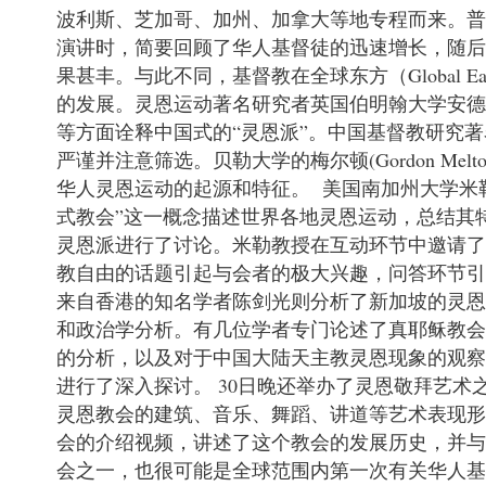
波利斯、芝加哥、加州、加拿大等地专程而来。普度大
演讲时，简要回顾了华人基督徒的迅速增长，随后抛出
果甚丰。与此不同，基督教在全球东方（Globa
的发展。灵恩运动著名研究者英国伯明翰大学安德森(A
等方面诠释中国式的“灵恩派”。中国基督教研究著名学
严谨并注意筛选。贝勒大学的梅尔顿(Gordon 
华人灵恩运动的起源和特征。 美国南加州大学米勒（
式教会”这一概念描述世界各地灵恩运动，总结其
灵恩派进行了讨论。米勒教授在互动环节中邀请
教自由的话题引起与会者的极大兴趣，问答环节引
来自香港的知名学者陈剑光则分析了新加坡的灵恩教会
和政治学分析。有几位学者专门论述了真耶稣教
的分析，以及对于中国大陆天主教灵恩现象的观
进行了深入探讨。 30日晚还举办了灵恩敬拜艺术之
灵恩教会的建筑、音乐、舞蹈、讲道等艺术表现形式
会的介绍视频，讲述了这个教会的发展历史，并与
会之一，也很可能是全球范围内第一次有关华人