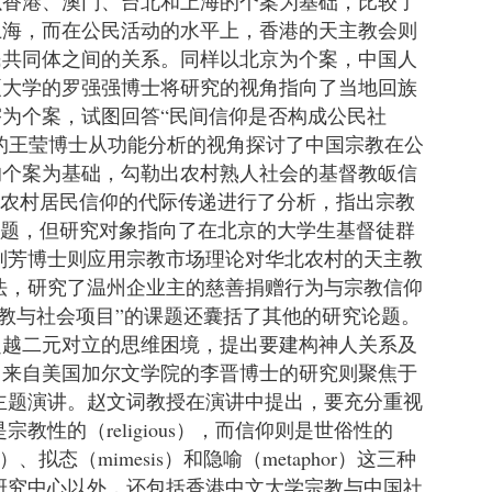
以香港、澳门、台北和上海的个案为基础，比较了
上海，而在公民活动的水平上，香港的天主教会则
民共同体之间的关系。同样以北京为个案，中国人
夏大学的罗强强博士将研究的视角指向了当地回族
为个案，试图回答“民间信仰是否构成公民社
的王莹博士从功能分析的视角探讨了中国宗教在公
的个案为基础，勾勒出农村熟人社会的基督教皈信
对农村居民信仰的代际传递进行了分析，指出宗教
问题，但研究对象指向了在北京的大学生基督徒群
刘芳博士则应用宗教市场理论对华北农村的天主教
法，研究了温州企业主的慈善捐赠行为与宗教信仰
教与社会项目”的课题还囊括了其他的研究论题。
超越二元对立的思维困境，提出要建构神人关系及
。来自美国加尔文学院的李晋博士的研究则聚焦于
主题演讲。赵文词教授在演讲中提出，要充分重视
宗教性的（religious），而信仰则是世俗性的
、拟态（mimesis）和隐喻（metaphor）这三种
研究中心以外，还包括香港中文大学宗教与中国社