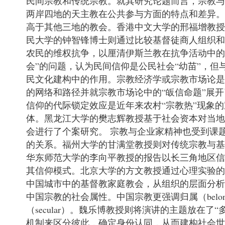
民间宗教和传统宗教。就其研究论题而言，宗教
两岸四地的天主教在公共参与方面的特点和差异
高于其他三地的教会。香港中文大学的邢福增教
民大学的钟智锋博士则通过比较基督徒商人组织
农民的维权抗争，以厘清伊斯兰教在抗争活动中的
会”的问题，认为民间信仰是公民社会“幼苗”，
民文化建构中的作用。宗教经济学或宗教市场论
的网络和路径并就宗教市场论中的“皈信命题”展
信仰的代际锁定效应是近年来农村“宗教热”现象
体。黑龙江大学的樊志辉教授基于社会资本对当地
会进行了个案研究。 宗教与企业家精神也受到课
的关系。福州大学的甘满堂教授则对传统宗教与基
华东师范大学的李向平教授的报告以长三角地区
其信仰模式。北京大学的方文教授通过心理实验
中国城市中的基督教家庭教会，从组织的层面分析
中国宗教的社会属性。中国宗教更强调归属（belong
（secular）。魏乐博教授则将演讲的主题放在了“多元
机制来区分彼此，确定身份认同，从而建构社会世