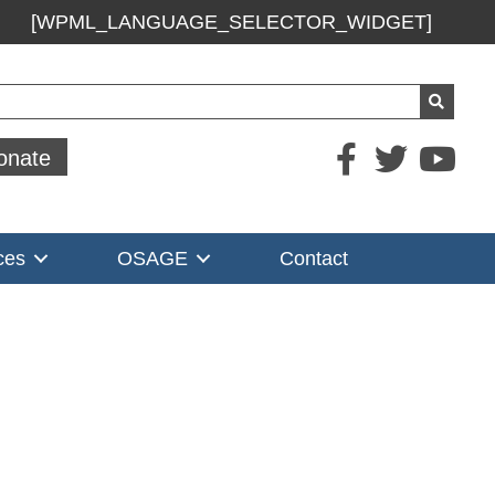
[WPML_LANGUAGE_SELECTOR_WIDGET]
ch
onate
ces
OSAGE
Contact