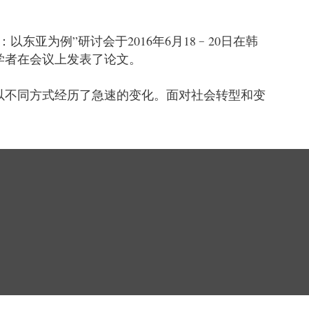
：以东亚为例
”
研讨会于
2016
年
6
月
18
﹣
20
日在韩
学者在会议上发表了论文。
以不同方式经历了急速的变化。面对社会转型和变