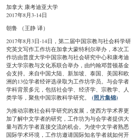
加拿大
康考迪亚大学
2017
年
8
月
3-14
日
朝鲁
（王静
译）
2017
年
8
月
3
日
-14
日，第二届中国宗教与社会科学研
究英文写作工作坊在加拿大蒙特利尔举办，本次工
作坊由普度大学中国宗教与社会研究中心和康考迪
亚大学宗教与文化系联合举办，由约翰邓普顿基金
会支持。来自中国大陆、新加坡、泰国、美国和欧
洲的
13
位学者经评选录取为工作坊学员。与会学者
学科背景多元，包括社会学、经济学、宗教学、人
(
照片集锦
)
类学等，聚焦中国宗教科学研究。
为推动宗教社会科学研究的发展，使西方学术界更
加了解中文学者的研究，工作坊为与会学者提供大
量与西方学者直接交流的机会。为使中文学者熟悉
国际学术环境，工作坊邀请国际知名学者就如何开