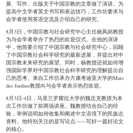
展、写作、出版关于中国宗教的文章做了演讲。为
提高中文学者英文书写和表达技巧，工作坊要求与
会学者使用英语交流及介绍自己的研究。
8
月
3
日，中国宗教与社会研究中心主任杨凤岗教授
为与会学者举办了热烈的欢迎仪式。在他的演讲
中，他简要介绍了中国宗教与社会研究中心，回顾
了中国宗教社会科学研究的最新进展，并提出对中
国宗教未来研究的展望。同时，杨教授还就如何增
强国际学界对中国宗教社会科学研究的理解提出自
己的思考。来自工作坊承办方康考迪亚大学的
Marc
des Jardins
教授向与会学者表示热烈欢迎。
8
月
3
日
-4
日，马里兰罗耀拉大学的魏忠克教授为本
次工作坊做了前两场讲座。魏教授结合自己的经
验，举例说明如何收集和阐述中文语境下的民族志
资料。他特别关注的是写论点
——
写好一篇好论文
的核心。