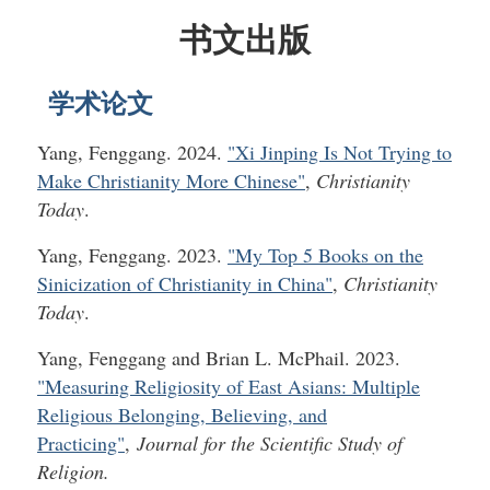
书文出版
学术论文
Yang, Fenggang. 2024.
"Xi Jinping Is Not Trying to
Make Christianity More Chinese"
,
Christianity
Today
.
Yang, Fenggang. 2023.
"My Top 5 Books on the
Sinicization of Christianity in China"
,
Christianity
Today
.
Yang, Fenggang and Brian L. McPhail. 2023.
"Measuring Religiosity of East Asians: Multiple
Religious Belonging, Believing, and
Practicing"
,
Journal for the Scientific Study of
Religion.