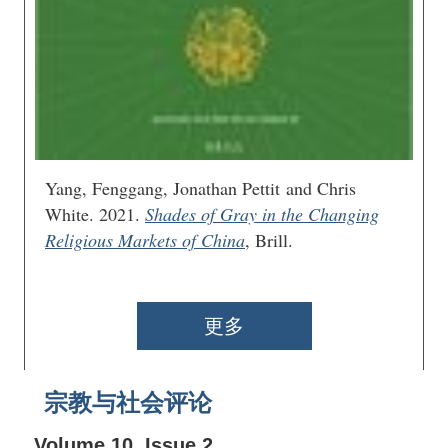
Yang, Fenggang, Jonathan Pettit and Chris
White. 2021.
Shades of Gray in the Changing
Religious Markets of China
, Brill.
更多
宗教与社会评论
Volume 10, Issue 2