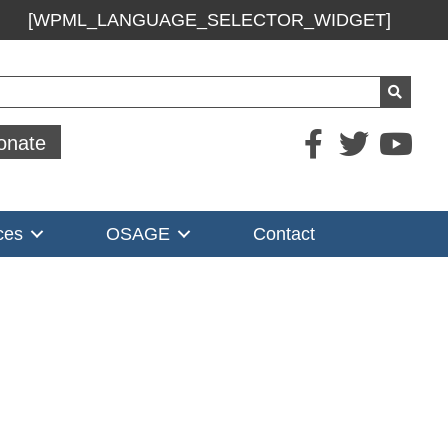
[WPML_LANGUAGE_SELECTOR_WIDGET]
ch
onate
ces
OSAGE
Contact