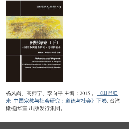
杨凤岗、高师宁、李向平
主编：
2015
，
《田野归
来
–
中国宗教与社会研究：道德与社会》下卷
,
台湾
橄榄
|
华宣
出版发行集团。